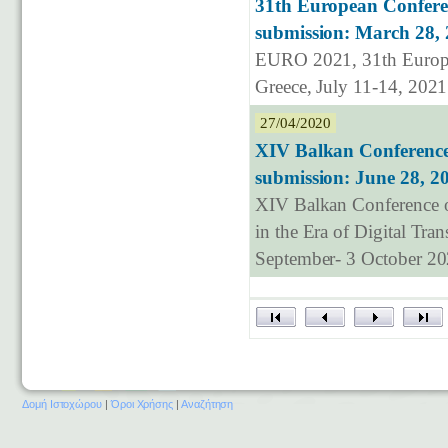
31th European Confere
submission: March 28, 
EURO 2021, 31th Europe
Greece, July 11-14, 2021
27/04/2020
XIV Balkan Conference
submission: June 28, 2
XIV Balkan Conference 
in the Era of Digital Tra
September- 3 October 2
Δομή Ιστοχώρου
|
Όροι Χρήσης
|
Αναζήτηση