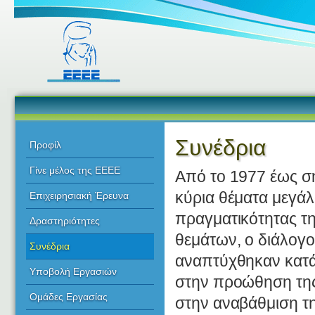
Συνέδρια
Προφίλ
Γίνε μέλος της ΕΕΕΕ
Από το 1977 έως σή
κύρια θέματα μεγάλ
Επιχειρησιακή Έρευνα
πραγματικότητας τη
Δραστηριότητες
θεμάτων, ο διάλογο
Συνέδρια
αναπτύχθηκαν κατά
Υποβολή Εργασιών
στην προώθηση της
Ομάδες Εργασίας
στην αναβάθμιση τ