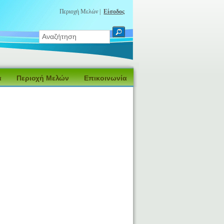
Περιοχή Μελών |
Είσοδος
α
Περιοχή Μελών
Επικοινωνία