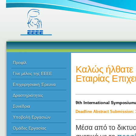
Προφίλ
Καλώς ήλθατε 
Γίνε μέλος της ΕΕΕΕ
Εταιρίας Επιχ
Επιχειρησιακή Έρευνα
Δραστηριότητες
9th International Symposium
Συνέδρια
Deadline Abstract Submission: 3
Υποβολή Εργασιών
Μέσα από το δικτυ
Ομάδες Εργασίας