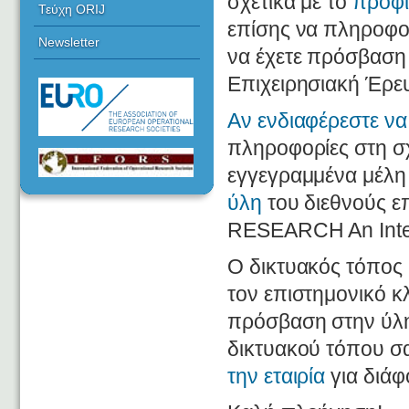
σχετικά με το
προφί
Τεύχη ORIJ
επίσης να πληροφορ
Newsletter
να έχετε πρόσβαση
Επιχειρησιακή Έρε
Αν ενδιαφέρεστε να
πληροφορίες στη σχ
εγγεγραμμένα μέλη
ύλη
του διεθνούς 
RESEARCH An Inter
Ο δικτυακός τόπος
τον επιστημονικό κ
πρόσβαση στην ύλ
δικτυακού τόπου σ
την εταιρία
για διάφ