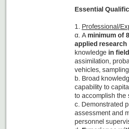
Essential Qualifi
1.
Professional/Ex
α. A
minimum of 8
applied research
knowledge
in fiel
assimilation, prob
vehicles, sampling
b. Broad knowledg
capability to capit
to accomplish the s
c. Demonstrated pr
assessment and mit
personnel supervis