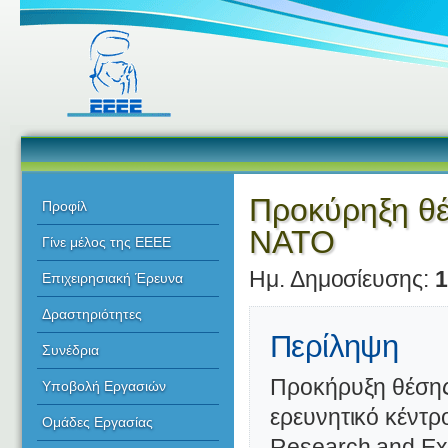
Προκύρηξη θέ
Προφίλ
ΝΑΤΟ
Γίνε μέλος της ΕΕΕΕ
Ημ. Δημοσίευσης:
1
Επιχειρησιακή Έρευνα
Δραστηριότητες
Περίληψη
Συνέδρια
Προκήρυξη θέσης
Υποβολή Εργασιών
ερευνητικό κέντρ
Ομάδες Εργασίας
Research and Exp