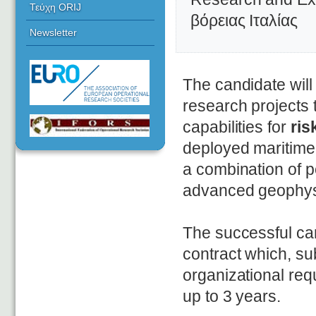
Τεύχη ORIJ
βόρειας Ιταλίας
Newsletter
The candidate will
research projects t
capabilities for
ri
deployed maritim
a combination of p
advanced geophys
The successful can
contract which, su
organizational req
up to 3 years.