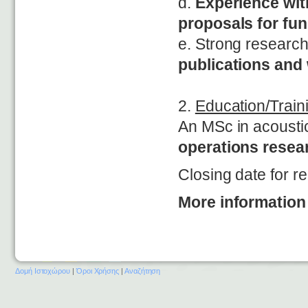
d.
Experience wit
proposals for fu
e. Strong researc
publications and 
2.
Education/Train
An MSc in acousti
operations resea
Closing date for r
More informatio
Δομή Ιστοχώρου
|
Όροι Χρήσης
|
Αναζήτηση