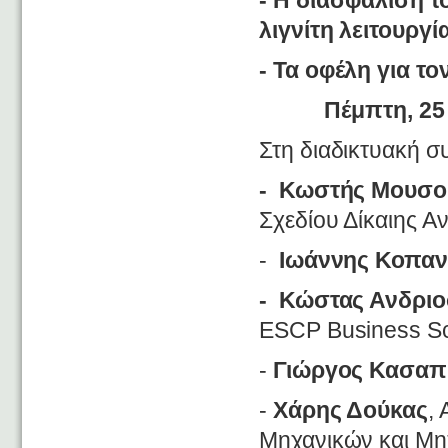
- Η διασφάλιση τ
λιγνίτη λειτουργί
- Τα οφέλη για τ
Πέμπτη, 25
Στη διαδικτυακή 
-
Κωστής Μουσο
Σχεδίου Δίκαιης 
-
Ιωάννης Κοπα
-
Κώστας Ανδρι
ESCP Business Sc
-
Γιώργος Κασαπ
-
Χάρης Δούκας
,
Μηχανικών και Μη