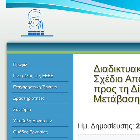
Προφίλ
Διαδικτυα
Σχέδιο Απ
Γίνε μέλος της ΕΕΕΕ
προς τη Δ
Επιχειρησιακή Έρευνα
Μετάβαση
Δραστηριότητες
Συνέδρια
Υποβολή Εργασιών
Ημ. Δημοσίευσης:
2
Ομάδες Εργασίας